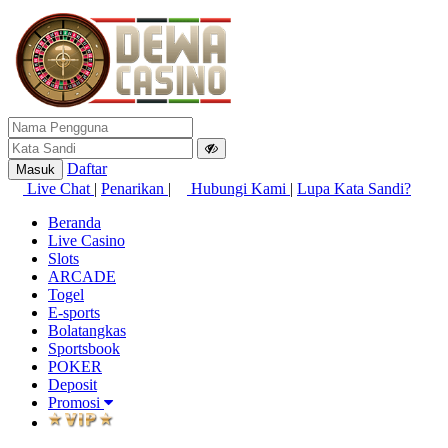
Daftar
Masuk
Live Chat
|
Penarikan
|
Hubungi Kami
|
Lupa Kata Sandi?
Beranda
Live Casino
Slots
ARCADE
Togel
E-sports
Bolatangkas
Sportsbook
POKER
Deposit
Promosi