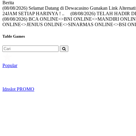
Berita
(08/08/2026)
Selamat Datang di Dewacasino Gunakan Link Alternatif
24JAM SETIAP HARINYA ! ..
(08/08/2026)
TELAH HADIR D
(08/08/2026)
BCA ONLINE<>BNI ONLINE<>MANDIRI ONLI
ONLINE<>JENIUS ONLINE<>SINARMAS ONLINE<>BSI O
Table Games
Popular
Idnslot
PROMO