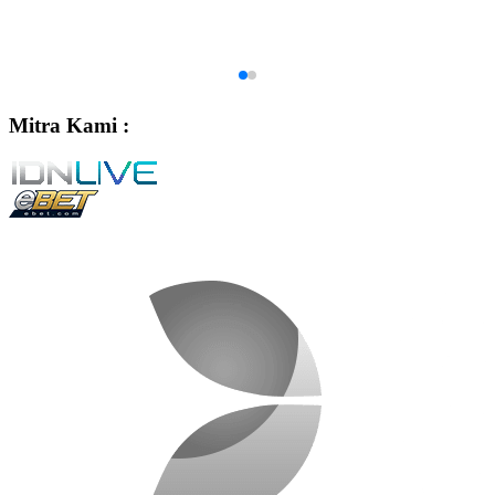
Mitra Kami :