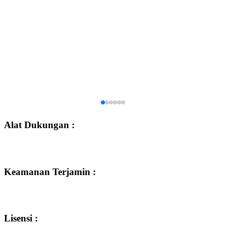
Alat Dukungan :
Keamanan Terjamin :
Lisensi :