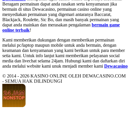
Beragam permainan dapat anda rasakan serta kenyamanan jika
bermain di situs Dewacasino, permainan casino online yang
menyediakan permainan yang digemari antaranya Baccarat,
Blackjack, Roulette, Sic Bo, dan masih banyak permainan yang
dapat anda mainkan dan merasakan pengalaman
bermain game
online terbaik
!
Kami memberikan dukungan dengan memberikan permainan
melalui pc/laptop maupun mobile untuk anda bermain, dengan
keamanan dan kenyamanan yang kami berikan untuk para member
setia kami. Untuk info lanjut kami memberikan pelayanan social
media dan livechat selama 24jam. Hubungi kami dan daftarkan diri
anda melalui website kami unuk menjadi member kami
Dewacasino
© 2014 - 2026 KASINO ONLINE OLEH DEWACASINO.COM
- SEMUA HAK DILINDUNGI