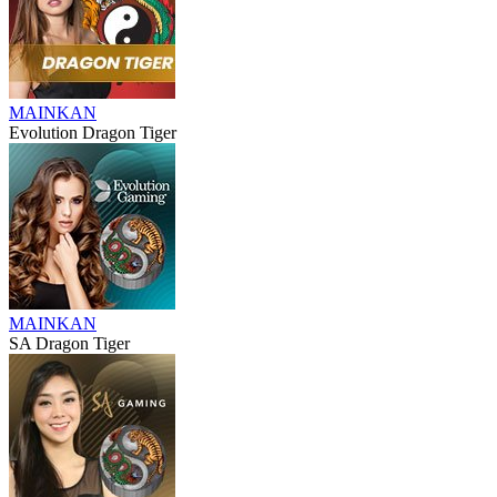
MAINKAN
Evolution Dragon Tiger
MAINKAN
SA Dragon Tiger