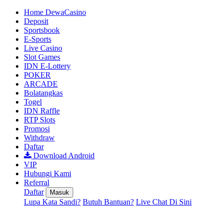
Home DewaCasino
Deposit
Sportsbook
E-Sports
Live Casino
Slot Games
IDN E-Lottery
POKER
ARCADE
Bolatangkas
Togel
IDN Raffle
RTP Slots
Promosi
Withdraw
Daftar
Download Android
VIP
Hubungi Kami
Referral
Daftar
Masuk
Lupa Kata Sandi?
Butuh Bantuan?
Live Chat Di Sini