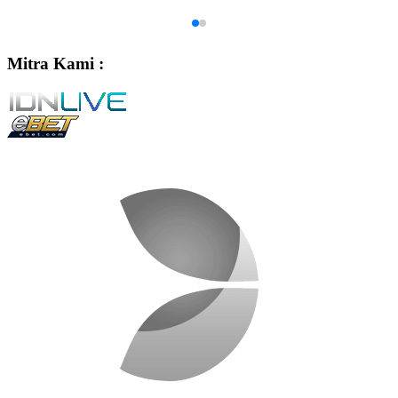
Mitra Kami :